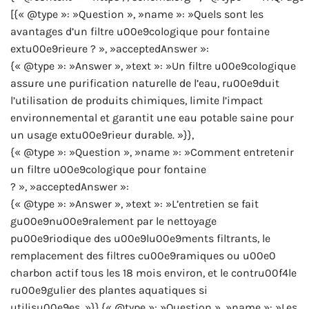
[{« @type »: »Question », »name »: »Quels sont les
avantages d’un filtre u00e9cologique pour fontaine
extu00e9rieure ? », »acceptedAnswer »:
{« @type »: »Answer », »text »: »Un filtre u00e9cologique
assure une purification naturelle de l’eau, ru00e9duit
l’utilisation de produits chimiques, limite l’impact
environnemental et garantit une eau potable saine pour
un usage extu00e9rieur durable. »}},
{« @type »: »Question », »name »: »Comment entretenir
un filtre u00e9cologique pour fontaine
? », »acceptedAnswer »:
{« @type »: »Answer », »text »: »L’entretien se fait
gu00e9nu00e9ralement par le nettoyage
pu00e9riodique des u00e9lu00e9ments filtrants, le
remplacement des filtres cu00e9ramiques ou u00e0
charbon actif tous les 18 mois environ, et le contru00f4le
ru00e9gulier des plantes aquatiques si
utilisu00e9es. »}},{« @type »: »Question », »name »: »Les