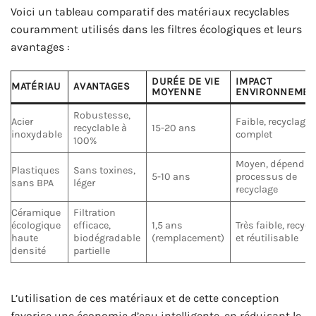
Voici un tableau comparatif des matériaux recyclables
couramment utilisés dans les filtres écologiques et leurs
avantages :
DURÉE DE VIE
IMPACT
MATÉRIAU
AVANTAGES
MOYENNE
ENVIRONNEMEN
Robustesse,
Acier
Faible, recyclage
recyclable à
15-20 ans
inoxydable
complet
100%
Moyen, dépend d
Plastiques
Sans toxines,
5-10 ans
processus de
sans BPA
léger
recyclage
Céramique
Filtration
écologique
efficace,
1,5 ans
Très faible, recycl
haute
biodégradable
(remplacement)
et réutilisable
densité
partielle
L’utilisation de ces matériaux et de cette conception
favorise une économie d’eau intelligente, en réduisant le