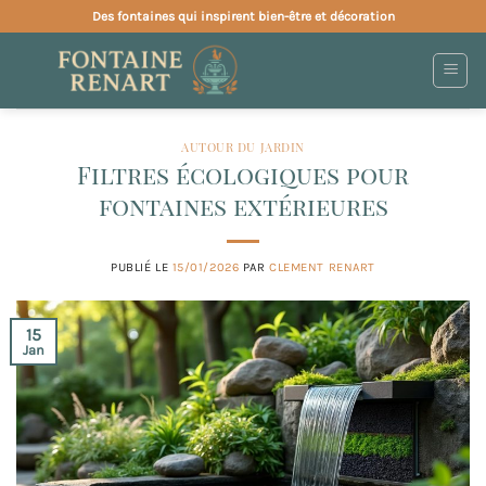
Passer
Des fontaines qui inspirent bien-être et décoration
au
contenu
AUTOUR DU JARDIN
Filtres écologiques pour
fontaines extérieures
PUBLIÉ LE
15/01/2026
PAR
CLEMENT RENART
15
Jan