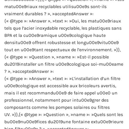
matu00e9riaux recyclables utilisu00e9s sont-ils
vraiment durables ? », »acceptedAnswer »:
{« @type »: »Answer », »text »: »Oui, les matu00e9riaux
tels que l’acier inoxydable recyclable, les plastiques sans
BPA et la cu00e9ramique u00e9cologique haute
densitu00e9 offrent robustesse et longu00e9vitu00e9
tout en u00e9tant respectueux de l’environnement. »}},
{« @type »: »Question », »name »: »Est-il possible
du2019installer un filtre u00e9cologique soi-mu00eame
? », »acceptedAnswer »:
{« @type »: »Answer », »text »: »L’installation d’un filtre
u00e9cologique est accessible aux bricoleurs avertis,
mais il est recommandu00e9 de faire appel u00e0 un
professionnel, notamment pour intu00e9grer des
composants comme les pompes solaires ou filtres
UV. »}},{« @type »: »Question », »name »: »Quels sont les
bu00e9nu00e9fices du2019une fontaine extu00e9rieure
bien filtru00e9e ? », »acceptedAnswer »: