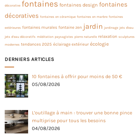
fontaines
fontaines
fontaines design
décorative
décoratives
fontaines en céramique
fontaines en marbre
fontaines
jardin
fontaines murales
fontaine zen
extérieures
jardinage
jets d'eau
relaxation
jets d’eau décoratifs
méditation
paysagistes
pierre naturelle
sculptures
écologie
tendances 2025
éclairage extérieur
modernes
DERNIERS ARTICLES
10 fontaines à offrir pour moins de 50 €
05/08/2026
L’outillage à main : trouver une bonne pince
multiprise pour tous les besoins
04/08/2026