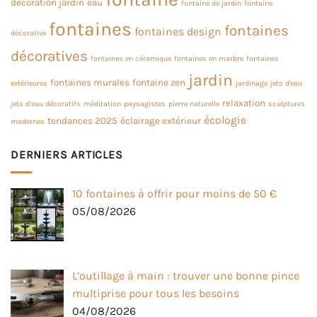
décoration jardin
eau
fontaine de jardin
fontaine
fontaines
fontaines
fontaines design
décorative
décoratives
fontaines en céramique
fontaines en marbre
fontaines
jardin
fontaines murales
fontaine zen
extérieures
jardinage
jets d'eau
relaxation
jets d’eau décoratifs
méditation
paysagistes
pierre naturelle
sculptures
écologie
tendances 2025
éclairage extérieur
modernes
DERNIERS ARTICLES
10 fontaines à offrir pour moins de 50 €
05/08/2026
L’outillage à main : trouver une bonne pince
multiprise pour tous les besoins
04/08/2026