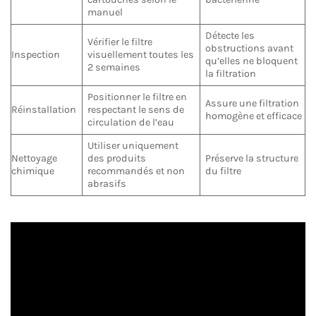
manuel
Détecte les
Vérifier le filtre
obstructions avant
Inspection
visuellement toutes les
qu’elles ne bloquent
2 semaines
la filtration
Positionner le filtre en
Assure une filtration
Réinstallation
respectant le sens de
homogène et efficace
circulation de l’eau
Utiliser uniquement
Nettoyage
des produits
Préserve la structure
chimique
recommandés et non
du filtre
abrasifs