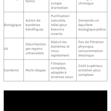
tamis
simple
chimique
d’entretien
Purification
Action de
naturelle,
Demande un
Biologique
bactéries
idéal pour
équilibre
bénéfiques
bassins
écologique précis
vivants
Réduit les
Pas de filtration
Désinfection
bactéries et
physique,
UV
par rayons
virus
consommation
ultraviolets
rapidement
électrique
Filtration
Coût supérieur,
complète,
Combiné
Multi-étapes
entretien plus
adaptée à
complexe
diverses eaux