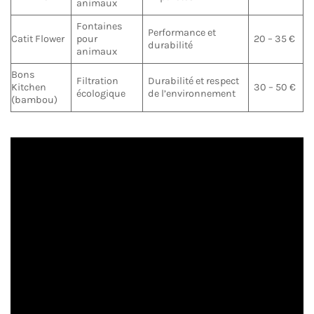
animaux
Fontaines
Performance et
Catit Flower
pour
20 – 35 €
durabilité
animaux
Bons
Filtration
Durabilité et respect
Kitchen
30 – 50 €
écologique
de l’environnement
(bambou)