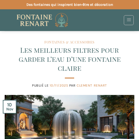
Passer
Des fontaines qui inspirent bien-être et décoration
au
contenu
FONTAINES & ACCESSOIRES
Les meilleurs filtres pour
garder l’eau d’une fontaine
claire
PUBLIÉ LE
10/11/2025
PAR
CLEMENT RENART
10
Nov