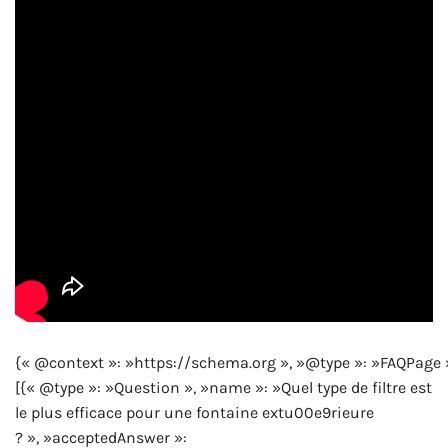
{« @context »: »https://schema.org », »@type »: »FAQPage 
[{« @type »: »Question », »name »: »Quel type de filtre est
le plus efficace pour une fontaine extu00e9rieure
? », »acceptedAnswer »: