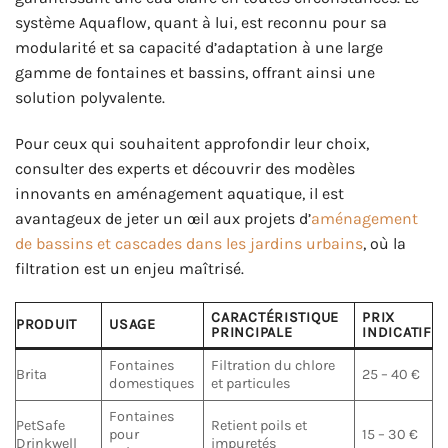
système Aquaflow, quant à lui, est reconnu pour sa
modularité et sa capacité d’adaptation à une large
gamme de fontaines et bassins, offrant ainsi une
solution polyvalente.
Pour ceux qui souhaitent approfondir leur choix,
consulter des experts et découvrir des modèles
innovants en aménagement aquatique, il est
avantageux de jeter un œil aux projets d’
aménagement
de bassins et cascades dans les jardins urbains
, où la
filtration est un enjeu maîtrisé.
CARACTÉRISTIQUE
PRIX
PRODUIT
USAGE
PRINCIPALE
INDICATIF
Fontaines
Filtration du chlore
Brita
25 – 40 €
domestiques
et particules
Fontaines
PetSafe
Retient poils et
pour
15 – 30 €
Drinkwell
impuretés