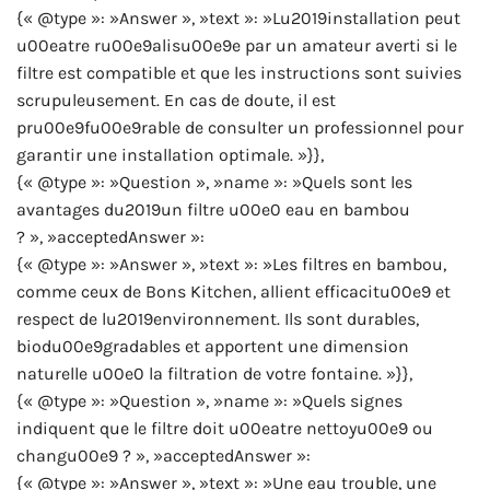
{« @type »: »Answer », »text »: »Lu2019installation peut
u00eatre ru00e9alisu00e9e par un amateur averti si le
filtre est compatible et que les instructions sont suivies
scrupuleusement. En cas de doute, il est
pru00e9fu00e9rable de consulter un professionnel pour
garantir une installation optimale. »}},
{« @type »: »Question », »name »: »Quels sont les
avantages du2019un filtre u00e0 eau en bambou
? », »acceptedAnswer »:
{« @type »: »Answer », »text »: »Les filtres en bambou,
comme ceux de Bons Kitchen, allient efficacitu00e9 et
respect de lu2019environnement. Ils sont durables,
biodu00e9gradables et apportent une dimension
naturelle u00e0 la filtration de votre fontaine. »}},
{« @type »: »Question », »name »: »Quels signes
indiquent que le filtre doit u00eatre nettoyu00e9 ou
changu00e9 ? », »acceptedAnswer »:
{« @type »: »Answer », »text »: »Une eau trouble, une