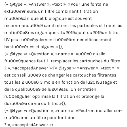
{« @type »: »Answer », »text »: »Pour une fontaine
extu00e9rieure, un filtre combinant filtration
mu00e9canique et biologique est souvent
recommandu00e9 car il retient les particules et traite les
matiu00e8res organiques. Lu2019ajout du2019un filtre
UV peut u00e9galement u00e9liminer efficacement
bactu00e9ries et algues. »}},
{« @type »: »Question », »name »: »u00c0 quelle
fru00e9quence faut-il remplacer les cartouches du filtre
? », »acceptedAnswer »:{« @type »: »Answer », »text »: »Il
est conseillu00e9 de changer les cartouches filtrantes
tous les 2 u00e0 3 mois en fonction de lu2019usage et
de la qualitu00e9 de lu2019eau. Un entretien
ru00e9gulier optimise la filtration et prolonge la
duru00e9e de vie du filtre. »}},
{« @type »: »Question », »name »: »Peut-on installer soi-
mu00eame un filtre pour fontaine
? », »acceptedAnswer »: