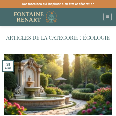
Passer
Des fontaines qui inspirent bien-être et décoration
au
contenu
ÉCOLOGIE
31
Août