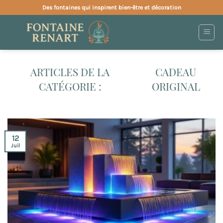
Passer
Des fontaines qui inspirent bien-être et décoration
au
contenu
CADEAU
ORIGINAL
12
Juil