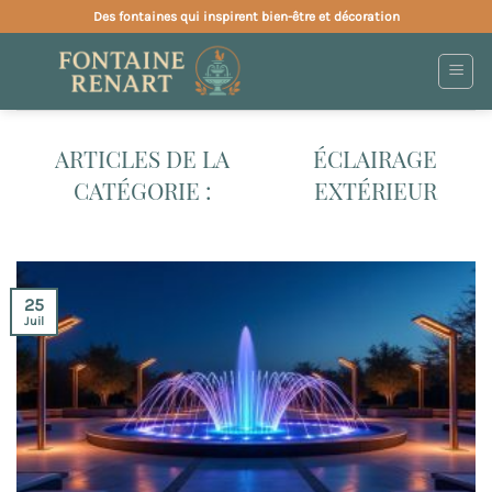
Passer
Des fontaines qui inspirent bien-être et décoration
au
contenu
ÉCLAIRAGE
EXTÉRIEUR
25
Juil