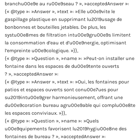
branchu00e9e au ru00e9seau ? », »acceptedAnswer »:
{« @type »: »Answer », »text »: »Elle u00e9vite le
gaspillage plastique en supprimant lu2019usage de
bonbonnes et bouteilles jetables. De plus, les
systu00e8mes de filtration intu00e9gru00e9s limitent
la consommation d’eau et d’u00e9nergie, optimisant
l’empreinte u00e9cologique. »}},
{« @type »: »Question », »name »: »Peut-on installer une
fontaine dans les espaces de du00e9tente ouverts
? », »acceptedAnswer »:
{« @type »: »Answer », »text »: »Oui, les fontaines pour
patios et espaces ouverts sont conu00e7ues pour
su2019intu00e9grer harmonieusement, offrant une
du00e9coration bureau agru00e9able qui complu00e8te
les espaces conviviaux. »}},
{« @type »: »Question », »name »: »Quels
u00e9quipements favorisent lu2019hygiu00e8ne des
fontaines de bureau ? », »acceptedAnswer »: