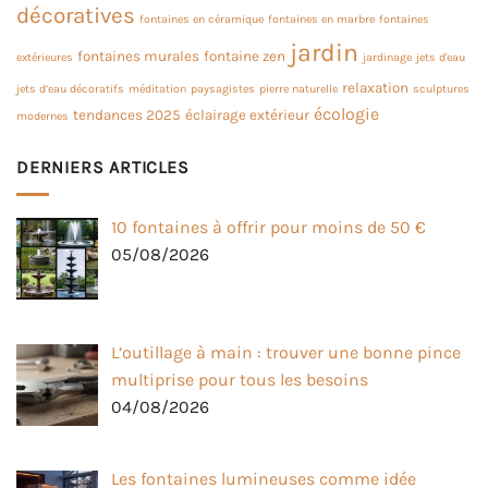
décoratives
fontaines en céramique
fontaines en marbre
fontaines
jardin
fontaines murales
fontaine zen
extérieures
jardinage
jets d'eau
relaxation
jets d’eau décoratifs
méditation
paysagistes
pierre naturelle
sculptures
écologie
tendances 2025
éclairage extérieur
modernes
DERNIERS ARTICLES
10 fontaines à offrir pour moins de 50 €
05/08/2026
L’outillage à main : trouver une bonne pince
multiprise pour tous les besoins
04/08/2026
Les fontaines lumineuses comme idée