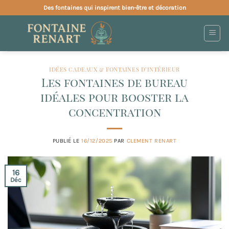
Passer
Des fontaines qui inspirent bien-être et décoration
au
contenu
IDÉES CADEAUX & FONTAINES D’INTÉRIEUR
Les fontaines de bureau
idéales pour booster la
concentration
PUBLIÉ LE
16/12/2025
PAR
CLEMENT RENART
16
Déc