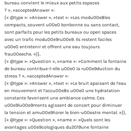
bureau convient le mieux aux petits espaces
? », »acceptedAnswer »:
{« @type »: »Answer », »text »: »Les modu00e8les
compacts, souvent u00e0 bonbonne ou sans contact,
sont parfaits pour les petits bureaux ou open spaces
avec un trafic modu00e9ru00e9. Ils restent faciles
u00e0 entretenir et offrent une eau toujours
frau00eeche. »}},
{« @type »: »Question », »name »: »Comment la fontaine
de bureau contribue-t-elle u00e0 la ru00e9duction du
stress ? », »acceptedAnswer »:
{« @type »: »Answer », »text »: »Le bruit apaisant de l’eau
en mouvement et l’accu00e8s u00e0 une hydratation
constante favorisent une ambiance calme. Ces
u00e9lu00e9ments agissent de concert pour diminuer
la tension et amu00e9liorer le bien-u00eatre mental. »}},
{« @type »: »Question », »name »: »Quels sont les
avantages u00e9cologiques du2019une fontaine