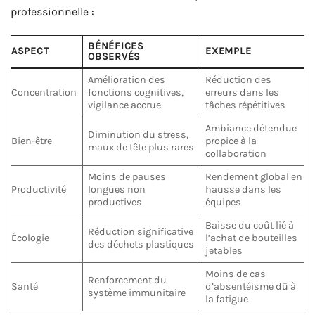
professionnelle :
BÉNÉFICES
ASPECT
EXEMPLE
OBSERVÉS
Amélioration des
Réduction des
Concentration
fonctions cognitives,
erreurs dans les
vigilance accrue
tâches répétitives
Ambiance détendue
Diminution du stress,
Bien-être
propice à la
maux de tête plus rares
collaboration
Moins de pauses
Rendement global en
Productivité
longues non
hausse dans les
productives
équipes
Baisse du coût lié à
Réduction significative
Écologie
l’achat de bouteilles
des déchets plastiques
jetables
Moins de cas
Renforcement du
Santé
d’absentéisme dû à
système immunitaire
la fatigue