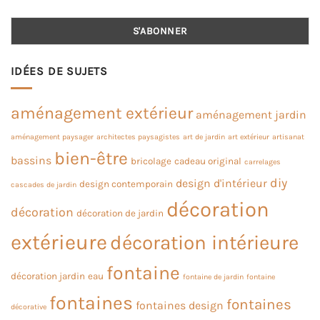
IDÉES DE SUJETS
aménagement extérieur
aménagement jardin
aménagement paysager
architectes paysagistes
art de jardin
art extérieur
artisanat
bien-être
bassins
bricolage
cadeau original
carrelages
diy
design d'intérieur
design contemporain
cascades de jardin
décoration
décoration
décoration de jardin
extérieure
décoration intérieure
fontaine
décoration jardin
eau
fontaine de jardin
fontaine
fontaines
fontaines
fontaines design
décorative