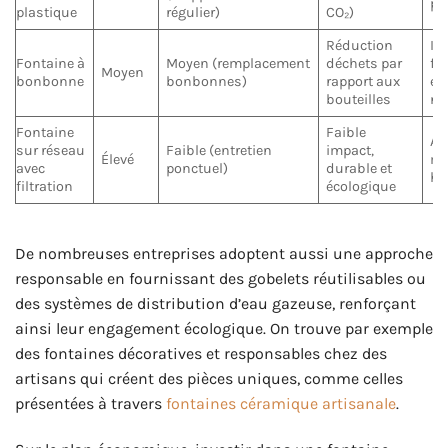
pe
plastique
régulier)
CO₂)
Réduction
In
Fontaine à
Moyen (remplacement
déchets par
fac
Moyen
bonbonne
bonbonnes)
rapport aux
en
bouteilles
né
Fontaine
Faible
Au
sur réseau
Faible (entretien
impact,
Élevé
me
avec
ponctuel)
durable et
hy
filtration
écologique
De nombreuses entreprises adoptent aussi une approche
responsable en fournissant des gobelets réutilisables ou
des systèmes de distribution d’eau gazeuse, renforçant
ainsi leur engagement écologique. On trouve par exemple
des fontaines décoratives et responsables chez des
artisans qui créent des pièces uniques, comme celles
présentées à travers
fontaines céramique artisanale
.