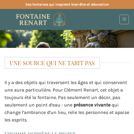
Passer
Des fontaines qui inspirent bien-être et décoration
au
contenu
UNE SOURCE QUI NE TARIT PAS
Il y a des objets qui traversent les âges et qui conservent
une aura particulière. Pour Clément Renart, cet objet a
toujours été la fontaine. Pas seulement un décor, pas
seulement un point d’eau : une
présence vivante
qui
change l’ambiance d’un lieu, relie les personnes et apaise
les esprits.
L’homme derrière le projet