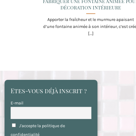
Fabriquer une fontaine animée pou
décoration intérieure
Apporter la fraîcheur et le murmure apaisant
d’une fontaine animée à son intérieur, c’est cré
[...]
Etes-vous déjà inscrit ?
E-mail
J'accepte la politique de
confidentialité