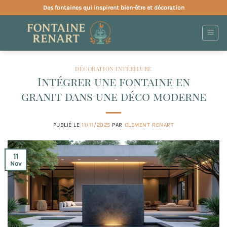
Passer
Des fontaines qui inspirent bien-être et décoration
au
contenu
DÉCORATION INTÉRIEURE
Intégrer une fontaine en
granit dans une déco moderne
PUBLIÉ LE
11/11/2025
PAR
CLEMENT RENART
11
Nov