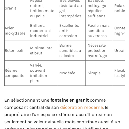
Aspect
Très élevée,
Basique,
naturel,
résistant au
nettoyage
Relaxan
Granit
finition mate
gel,
régulier
noble
ou polie
intempéries
suffisant
Brillant,
Excellente,
Facile, mais
Acier
Contem
moderne et
anti-
sensible
inoxydable
high-te
industriel
corrosion
aux traces
Bonne,
Nécessite
Minimaliste
Béton poli
sensible au
protection
Urbain,
et brut
calcaire
hydrofuge
Variée,
Résine
souvent
Flexibl
Modérée
Simple
composite
imitation
le style
pierre
En sélectionnant une
fontaine en granit
comme
composant central de son
décoration moderne
, le
propriétaire d’un espace extérieur accroît ainsi non
seulement sa valeur visuelle mais contribue aussi à un
cadre de vie harmonieux et apaisant. L’utilisation