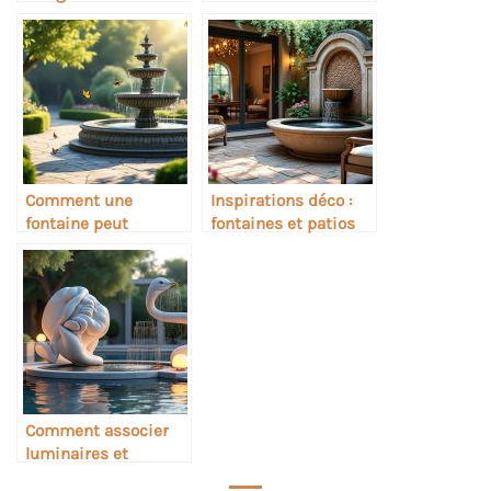
dans une salle de
industriel
bain
Comment une
Inspirations déco :
fontaine peut
fontaines et patios
devenir un point
intérieurs
focal déco
Comment associer
luminaires et
sculptures dans une