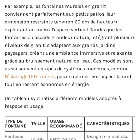
Par exemple, les fontaines murales en granit
conviennent parfaitement aux petits patios, leur
dimension restreinte (environ 60 cm de hauteur)
exploitant au mieux l’espace vertical. Tandis que les
fontaines à cascade grandeur nature, intégrant plusieurs
niveaux de granit, s’adaptent aux grands jardins
paysagers, créant une ambiance immersive et relaxante
grâce au bruissement naturel de l’eau. Ces modèles sont
aussi souvent équipés de systèmes modernes, comme
l’éclairage LED intégré
, pour sublimer leur aspect la nuit
tout en restant économes en énergie.
Un tableau synthétise différents modèles adaptés à
l’espace et usage :
TYPE DE
USAGE
PR
TAILLE
CARACTÉRISTIQUES
FONTAINE
RECOMMANDÉ
IN
Fontaine
Design minimaliste,
60-80
Patio, balcon,
20