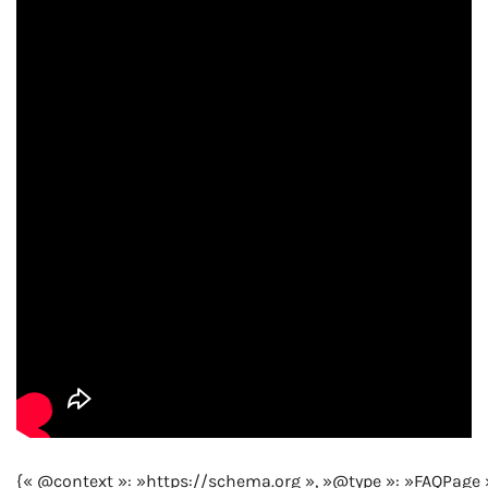
{« @context »: »https://schema.org », »@type »: »FAQPage 