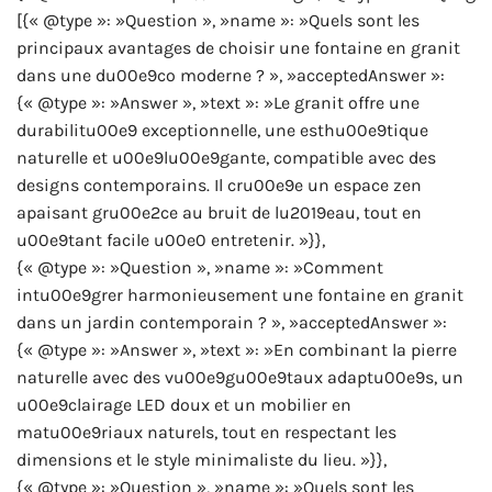
[{« @type »: »Question », »name »: »Quels sont les
principaux avantages de choisir une fontaine en granit
dans une du00e9co moderne ? », »acceptedAnswer »:
{« @type »: »Answer », »text »: »Le granit offre une
durabilitu00e9 exceptionnelle, une esthu00e9tique
naturelle et u00e9lu00e9gante, compatible avec des
designs contemporains. Il cru00e9e un espace zen
apaisant gru00e2ce au bruit de lu2019eau, tout en
u00e9tant facile u00e0 entretenir. »}},
{« @type »: »Question », »name »: »Comment
intu00e9grer harmonieusement une fontaine en granit
dans un jardin contemporain ? », »acceptedAnswer »:
{« @type »: »Answer », »text »: »En combinant la pierre
naturelle avec des vu00e9gu00e9taux adaptu00e9s, un
u00e9clairage LED doux et un mobilier en
matu00e9riaux naturels, tout en respectant les
dimensions et le style minimaliste du lieu. »}},
{« @type »: »Question », »name »: »Quels sont les