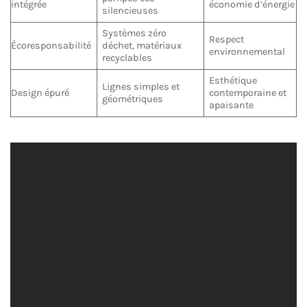
intégrée
économie d’énergie
silencieuses
Systèmes zéro
Respect
Écoresponsabilité
déchet, matériaux
environnemental
recyclables
Esthétique
Lignes simples et
Design épuré
contemporaine et
géométriques
apaisante