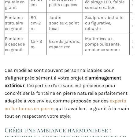
murale en
éclairage LED, faible
cm
petits espaces
€
granit
consommation
Fontaine
80
Jardin
Sculpture abstraite
1 
statuaire
cm-2
spacieux, point
ou figurative,
00
en granit
m
focal
robuste
Fontaine
Multi-niveaux,
1,5 – 3
Grands jardins,
50
à cascade
pompe puissante,
m
espace zen
00
en granit
ambiance sonore
Ces modèles sont souvent personnalisables pour
s’aligner précisément à votre projet d’
aménagement
extérieur
. L’expertise d’artisans est précieuse pour
concrétiser la fontaine en pierre naturelle parfaitement
adaptée à vos envies, comme proposée par des
experts
en fontaines en pierre
, qui travaillent le granit à la main
tout en respectant votre style.
Créer une ambiance harmonieuse :