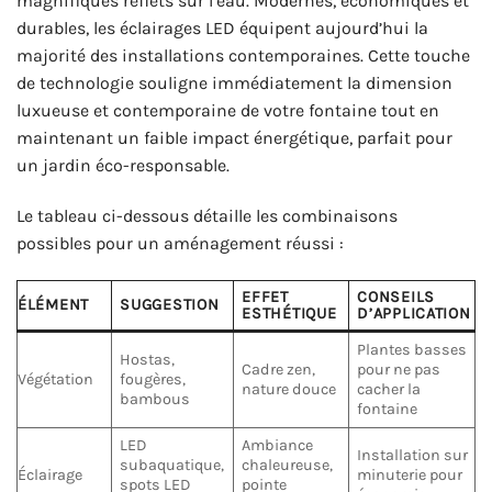
magnifiques reflets sur l’eau. Modernes, économiques et
durables, les éclairages LED équipent aujourd’hui la
majorité des installations contemporaines. Cette touche
de technologie souligne immédiatement la dimension
luxueuse et contemporaine de votre fontaine tout en
maintenant un faible impact énergétique, parfait pour
un jardin éco-responsable.
Le tableau ci-dessous détaille les combinaisons
possibles pour un aménagement réussi :
EFFET
CONSEILS
ÉLÉMENT
SUGGESTION
ESTHÉTIQUE
D’APPLICATION
Plantes basses
Hostas,
Cadre zen,
pour ne pas
Végétation
fougères,
nature douce
cacher la
bambous
fontaine
LED
Ambiance
Installation sur
subaquatique,
chaleureuse,
Éclairage
minuterie pour
spots LED
pointe