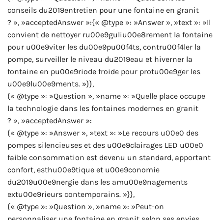
conseils du2019entretien pour une fontaine en granit
? », »acceptedAnswer »:{« @type »: »Answer », »text »: »Il
convient de nettoyer ru00e9guliu00e8rement la fontaine
pour u00e9viter les du00e9pu00f4ts, contru00f4ler la
pompe, surveiller le niveau du2019eau et hiverner la
fontaine en pu00e9riode froide pour protu00e9ger les
u00e9lu00e9ments. »}},
{« @type »: »Question », »name »: »Quelle place occupe
la technologie dans les fontaines modernes en granit
? », »acceptedAnswer »:
{« @type »: »Answer », »text »: »Le recours u00e0 des
pompes silencieuses et des u00e9clairages LED u00e0
faible consommation est devenu un standard, apportant
confort, esthu00e9tique et u00e9conomie
du2019u00e9nergie dans les amu00e9nagements
extu00e9rieurs contemporains. »}},
{« @type »: »Question », »name »: »Peut-on
personnaliser une fontaine en granit selon ses envies