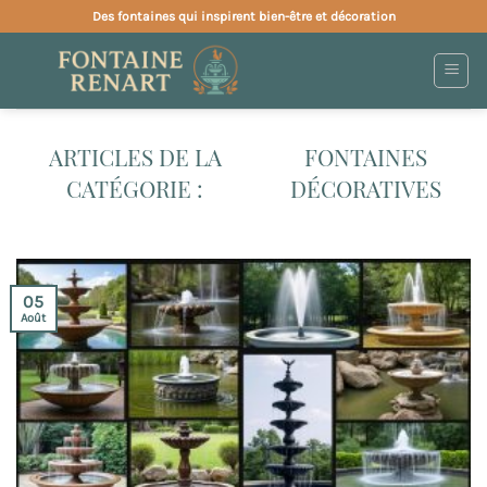
Passer
Des fontaines qui inspirent bien-être et décoration
au
contenu
FONTAINES
DÉCORATIVES
05
Août