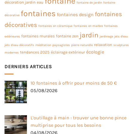
fontaine
décoration jardin
eau
fontaine de jardin
fontaine
fontaines
fontaines
fontaines design
décorative
décoratives
fontaines en céramique
fontaines en marbre
fontaines
jardin
fontaines murales
fontaine zen
extérieures
jardinage
jets d'eau
relaxation
jets d’eau décoratifs
méditation
paysagistes
pierre naturelle
sculptures
écologie
tendances 2025
éclairage extérieur
modernes
DERNIERS ARTICLES
10 fontaines à offrir pour moins de 50 €
05/08/2026
L’outillage à main : trouver une bonne pince
multiprise pour tous les besoins
04/08/2026