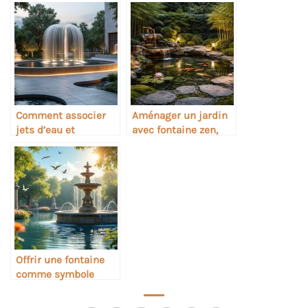
sublimer une entrée
Comment associer
Aménager un jardin
jets d’eau et
avec fontaine zen,
sculptures de jardin
bassin koi, bambous
et éclairage extérieur
solaire design
Offrir une fontaine
comme symbole
d’harmonie et de vie