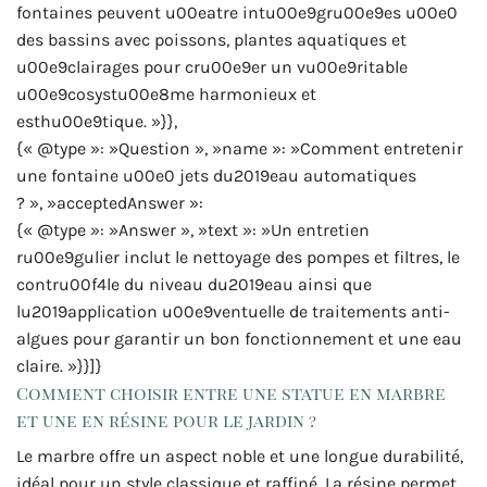
fontaines peuvent u00eatre intu00e9gru00e9es u00e0
des bassins avec poissons, plantes aquatiques et
u00e9clairages pour cru00e9er un vu00e9ritable
u00e9cosystu00e8me harmonieux et
esthu00e9tique. »}},
{« @type »: »Question », »name »: »Comment entretenir
une fontaine u00e0 jets du2019eau automatiques
? », »acceptedAnswer »:
{« @type »: »Answer », »text »: »Un entretien
ru00e9gulier inclut le nettoyage des pompes et filtres, le
contru00f4le du niveau du2019eau ainsi que
lu2019application u00e9ventuelle de traitements anti-
algues pour garantir un bon fonctionnement et une eau
claire. »}}]}
Comment choisir entre une statue en marbre
et une en résine pour le jardin ?
Le marbre offre un aspect noble et une longue durabilité,
idéal pour un style classique et raffiné. La résine permet