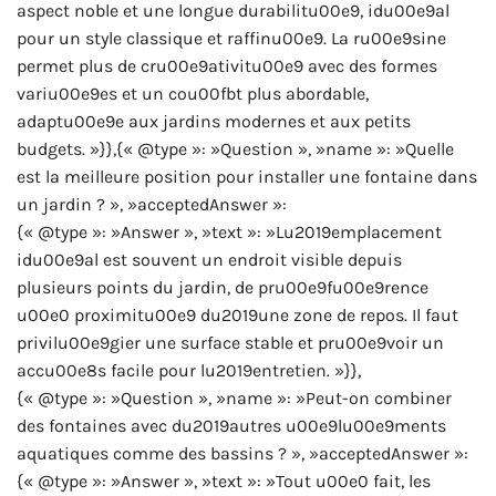
aspect noble et une longue durabilitu00e9, idu00e9al
pour un style classique et raffinu00e9. La ru00e9sine
permet plus de cru00e9ativitu00e9 avec des formes
variu00e9es et un cou00fbt plus abordable,
adaptu00e9e aux jardins modernes et aux petits
budgets. »}},{« @type »: »Question », »name »: »Quelle
est la meilleure position pour installer une fontaine dans
un jardin ? », »acceptedAnswer »:
{« @type »: »Answer », »text »: »Lu2019emplacement
idu00e9al est souvent un endroit visible depuis
plusieurs points du jardin, de pru00e9fu00e9rence
u00e0 proximitu00e9 du2019une zone de repos. Il faut
privilu00e9gier une surface stable et pru00e9voir un
accu00e8s facile pour lu2019entretien. »}},
{« @type »: »Question », »name »: »Peut-on combiner
des fontaines avec du2019autres u00e9lu00e9ments
aquatiques comme des bassins ? », »acceptedAnswer »:
{« @type »: »Answer », »text »: »Tout u00e0 fait, les