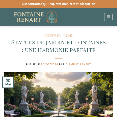
Passer
Des fontaines qui inspirent bien-être et décoration
au
contenu
AUTOUR DU JARDIN
Statues de jardin et fontaines
: une harmonie parfaite
PUBLIÉ LE
20/05/2026
PAR
CLEMENT RENART
20
Mai