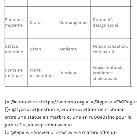
l’
En
po
Fontaine
Durabilité,
Granit
Contemporain
vé
moderne
design épuré
de
p
Tr
Statue
Personnalisation,
Béton
Moderne
co
abstraite
coût réduit
fi
N
Aspect naturel,
Fontaine
Pierre
ré
Rustique
ambiance
rustique
reconstituée
pr
chaleureuse
de
{« @context »: »https://schema.org », »@type »: »FAQPage 
[{« @type »: »Question », »name »: »Comment choisir
entre une statue en marbre et une en ru00e9sine pour le
jardin ? », »acceptedAnswer »:
{« @type »: »Answer », »text »: »Le marbre offre un