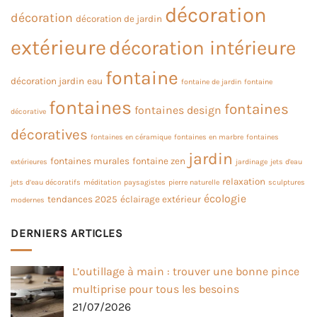
décoration
décoration
décoration de jardin
extérieure
décoration intérieure
fontaine
décoration jardin
eau
fontaine de jardin
fontaine
fontaines
fontaines
fontaines design
décorative
décoratives
fontaines en céramique
fontaines en marbre
fontaines
jardin
fontaines murales
fontaine zen
extérieures
jardinage
jets d'eau
relaxation
jets d’eau décoratifs
méditation
paysagistes
pierre naturelle
sculptures
écologie
tendances 2025
éclairage extérieur
modernes
DERNIERS ARTICLES
L’outillage à main : trouver une bonne pince
multiprise pour tous les besoins
21/07/2026