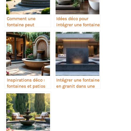
Comment une
Idées déco pour
fontaine peut
intégrer une fontaine
devenir un point
dans une salle de
focal déco
bain
Inspirations déco :
Intégrer une fontaine
fontaines et patios
en granit dans une
intérieurs
déco moderne