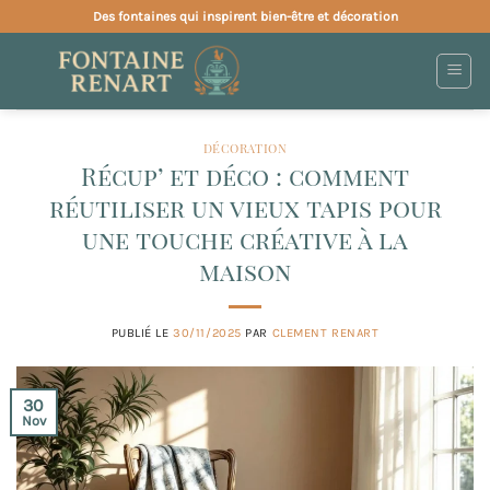
Passer
Des fontaines qui inspirent bien-être et décoration
au
contenu
DÉCORATION
Récup’ et déco : comment
réutiliser un vieux tapis pour
une touche créative à la
maison
PUBLIÉ LE
30/11/2025
PAR
CLEMENT RENART
30
Nov