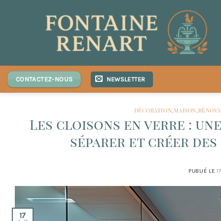
Passer
au
contenu
NEWSLETTER
CONTACTEZ-NOUS
DÉCORATION
,
MAISON
,
RÉNOVA
Les cloisons en verre : un
séparer et créer des
PUBLIÉ LE
1
17