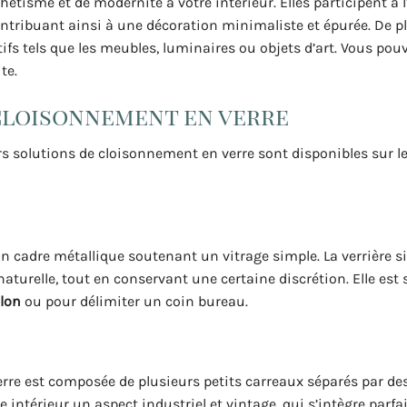
hétisme et de modernité à votre intérieur. Elles participent à 
ntribuant ainsi à une décoration minimaliste et épurée. De plu
fs tels que les meubles, luminaires ou objets d’art. Vous pouv
te.
 cloisonnement en verre
eurs solutions de cloisonnement en verre sont disponibles sur l
n cadre métallique soutenant un vitrage simple. La verrière s
aturelle, tout en conservant une certaine discrétion. Elle est
alon
ou pour délimiter un coin bureau.
n verre est composée de plusieurs petits carreaux séparés par 
tre intérieur un aspect industriel et vintage, qui s’intègre parf