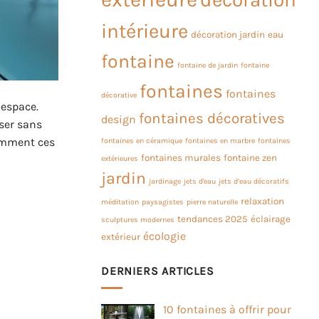
intérieure
décoration jardin
eau
fontaine
fontaine de jardin
fontaine
fontaines
fontaines
décorative
 espace.
fontaines décoratives
design
iser sans
comment ces
fontaines en céramique
fontaines en marbre
fontaines
fontaines murales
fontaine zen
extérieures
jardin
jardinage
jets d'eau
jets d’eau décoratifs
relaxation
méditation
paysagistes
pierre naturelle
tendances 2025
éclairage
sculptures modernes
écologie
extérieur
DERNIERS ARTICLES
l
10 fontaines à offrir pour