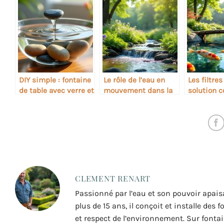
DIY simple : fontaine
Le rôle de l’eau en
Les filtres
de table avec verre et
mouvement dans la
solution c
pierres
régulation thermique
algues de
des espaces verts
CLEMENT RENART
Passionné par l’eau et son pouvoir apais
plus de 15 ans, il conçoit et installe des
et respect de l’environnement. Sur fontai