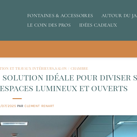
FONTAINES & ACCESSOIRES
AUTOUR DU J
LE COIN DES PROS
IDÉES CADEAUX
TION ET TRAVAUX INTÉRIEURS
,
SALON / CHAMBRE
e solution idéale pour diviser 
 espaces lumineux et ouverts
7/07/2025
PAR
CLEMENT RENART