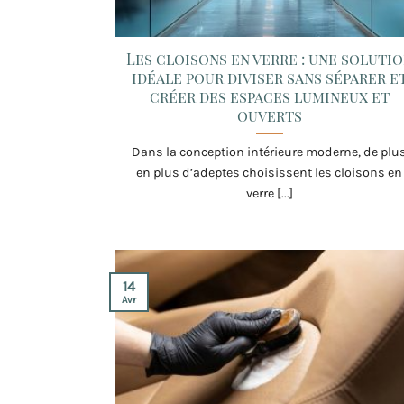
Les cloisons en verre : une soluti
idéale pour diviser sans séparer e
créer des espaces lumineux et
ouverts
Dans la conception intérieure moderne, de plu
en plus d’adeptes choisissent les cloisons en
verre [...]
14
Avr