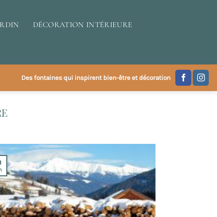
ARDIN
DÉCORATION INTÉRIEURE
Des fontaines qui inspirent bien-être et décoration
RE
0
n