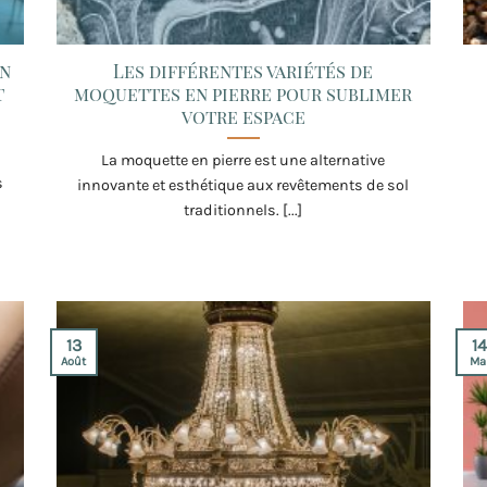
on
Les différentes variétés de
t
moquettes en pierre pour sublimer
votre espace
La moquette en pierre est une alternative
s
innovante et esthétique aux revêtements de sol
traditionnels. [...]
13
1
Août
Ma