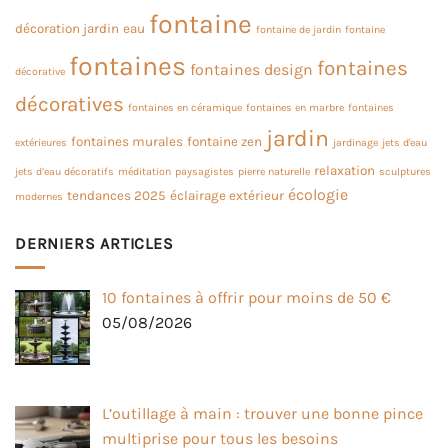
fontaine
décoration jardin
eau
fontaine de jardin
fontaine
fontaines
fontaines
fontaines design
décorative
décoratives
fontaines en céramique
fontaines en marbre
fontaines
jardin
fontaines murales
fontaine zen
extérieures
jardinage
jets d'eau
relaxation
jets d’eau décoratifs
méditation
paysagistes
pierre naturelle
sculptures
écologie
tendances 2025
éclairage extérieur
modernes
DERNIERS ARTICLES
10 fontaines à offrir pour moins de 50 €
05/08/2026
L’outillage à main : trouver une bonne pince
multiprise pour tous les besoins