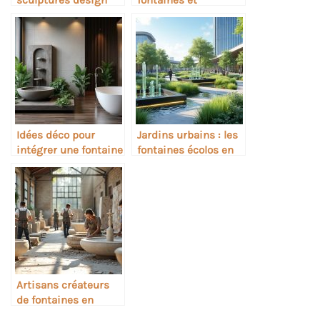
modernes
ambiance sacrée
Idées déco pour
Jardins urbains : les
intégrer une fontaine
fontaines écolos en
dans une salle de
milieu citadin
bain
Artisans créateurs
de fontaines en
pierre naturelle