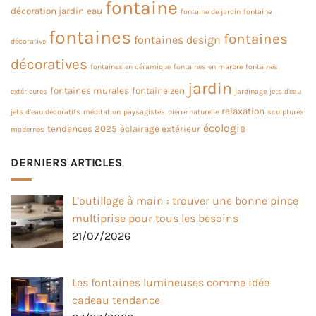
fontaine
décoration jardin
eau
fontaine de jardin
fontaine
fontaines
fontaines
fontaines design
décorative
décoratives
fontaines en céramique
fontaines en marbre
fontaines
jardin
fontaines murales
fontaine zen
extérieures
jardinage
jets d'eau
relaxation
jets d’eau décoratifs
méditation
paysagistes
pierre naturelle
sculptures
écologie
tendances 2025
éclairage extérieur
modernes
DERNIERS ARTICLES
L’outillage à main : trouver une bonne pince
multiprise pour tous les besoins
21/07/2026
Les fontaines lumineuses comme idée
cadeau tendance