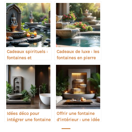
Cadeaux spirituels :
Cadeaux de luxe : les
fontaines et
fontaines en pierre
ambiance sacrée
naturelle
Idées déco pour
Offrir une fontaine
intégrer une fontaine
d’intérieur : une idée
dans une salle de
cadeau originale