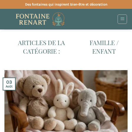
Passer
Des fontaines qui inspirent bien-être et décoration
au
contenu
FAMILLE /
ENFANT
03
Août