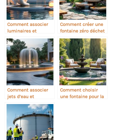
Comment associer
Comment créer une
luminaires et
fontaine zéro déchet
sculptures dans une
fontaine
Comment associer
Comment choisir
jets d’eau et
une fontaine pour la
sculptures de jardin
relaxation sonore