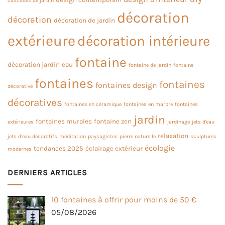
cascades de jardin
décoration
décoration
décoration de jardin
extérieure
décoration intérieure
fontaine
décoration jardin
eau
fontaine de jardin
fontaine
fontaines
fontaines
fontaines design
décorative
décoratives
fontaines en céramique
fontaines en marbre
fontaines
jardin
fontaines murales
fontaine zen
extérieures
jardinage
jets d'eau
relaxation
jets d’eau décoratifs
méditation
paysagistes
pierre naturelle
sculptures
écologie
tendances 2025
éclairage extérieur
modernes
DERNIERS ARTICLES
10 fontaines à offrir pour moins de 50 €
05/08/2026