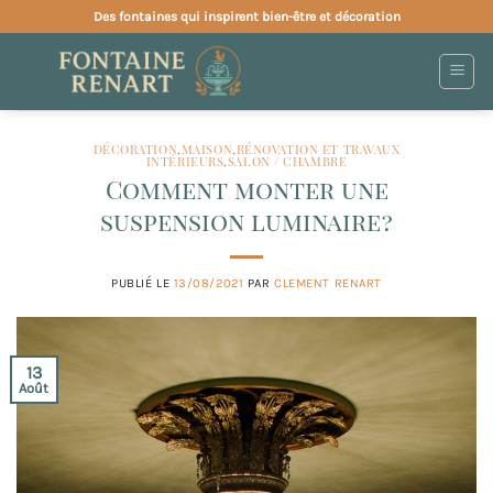
Passer
Des fontaines qui inspirent bien-être et décoration
au
contenu
DÉCORATION
,
MAISON
,
RÉNOVATION ET TRAVAUX
INTÉRIEURS
,
SALON / CHAMBRE
Comment monter une
suspension luminaire ?
PUBLIÉ LE
13/08/2021
PAR
CLEMENT RENART
13
Août