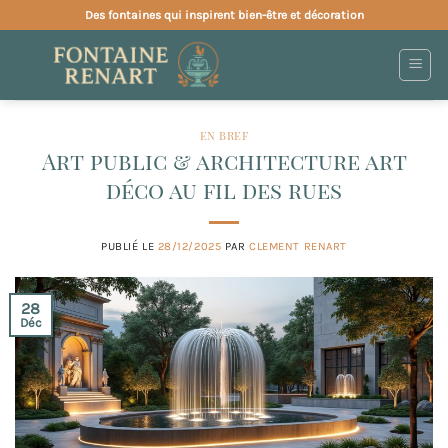
Passer
Des fontaines qui inspirent bien-être et décoration
au
contenu
EN BREF
Art public & architecture art
déco au fil des rues
PUBLIÉ LE
28/12/2025
PAR
CLEMENT RENART
28
Déc