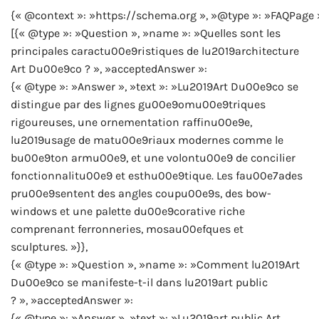
{« @context »: »https://schema.org », »@type »: »FAQPage 
[{« @type »: »Question », »name »: »Quelles sont les
principales caractu00e9ristiques de lu2019architecture
Art Du00e9co ? », »acceptedAnswer »:
{« @type »: »Answer », »text »: »Lu2019Art Du00e9co se
distingue par des lignes gu00e9omu00e9triques
rigoureuses, une ornementation raffinu00e9e,
lu2019usage de matu00e9riaux modernes comme le
bu00e9ton armu00e9, et une volontu00e9 de concilier
fonctionnalitu00e9 et esthu00e9tique. Les fau00e7ades
pru00e9sentent des angles coupu00e9s, des bow-
windows et une palette du00e9corative riche
comprenant ferronneries, mosau00efques et
sculptures. »}},
{« @type »: »Question », »name »: »Comment lu2019Art
Du00e9co se manifeste-t-il dans lu2019art public
? », »acceptedAnswer »:
{« @type »: »Answer », »text »: »Lu2019art public Art