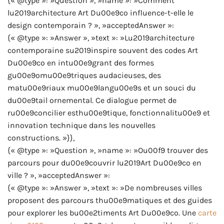
{« @type »: »Question », »name »: »Comment
lu2019architecture Art Du00e9co influence-t-elle le
design contemporain ? », »acceptedAnswer »:
{« @type »: »Answer », »text »: »Lu2019architecture
contemporaine su2019inspire souvent des codes Art
Du00e9co en intu00e9grant des formes
gu00e9omu00e9triques audacieuses, des
matu00e9riaux mu00e9langu00e9s et un souci du
du00e9tail ornemental. Ce dialogue permet de
ru00e9concilier esthu00e9tique, fonctionnalitu00e9 et
innovation technique dans les nouvelles
constructions. »}},
{« @type »: »Question », »name »: »Ou00f9 trouver des
parcours pour du00e9couvrir lu2019Art Du00e9co en
ville ? », »acceptedAnswer »:
{« @type »: »Answer », »text »: »De nombreuses villes
proposent des parcours thu00e9matiques et des guides
pour explorer les bu00e2timents Art Du00e9co. Une
carte