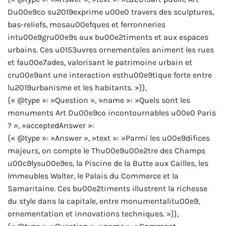
Du00e9co su2019exprime u00e0 travers des sculptures,
bas-reliefs, mosau00efques et ferronneries
intu00e9gru00e9s aux bu00e2timents et aux espaces
urbains. Ces u0153uvres ornementales animent les rues
et fau00e7ades, valorisant le patrimoine urbain et
cru00e9ant une interaction esthu00e9tique forte entre
lu2019urbanisme et les habitants. »}},
{« @type »: »Question », »name »: »Quels sont les
monuments Art Du00e9co incontournables u00e0 Paris
? », »acceptedAnswer »:
{« @type »: »Answer », »text »: »Parmi les u00e9difices
majeurs, on compte le Thu00e9u00e2tre des Champs
u00c9lysu00e9es, la Piscine de la Butte aux Cailles, les
Immeubles Walter, le Palais du Commerce et la
Samaritaine. Ces bu00e2timents illustrent la richesse
du style dans la capitale, entre monumentalitu00e9,
ornementation et innovations techniques. »}},