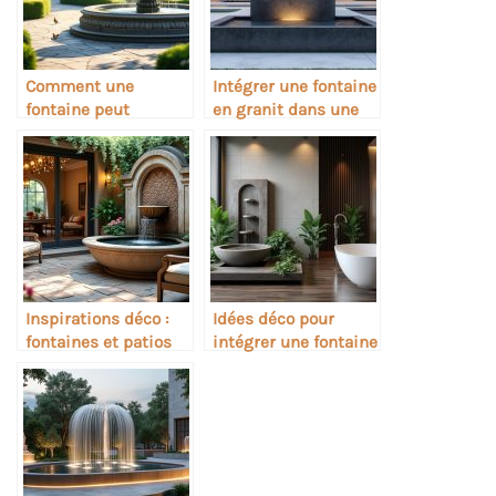
Comment une
Intégrer une fontaine
fontaine peut
en granit dans une
devenir un point
déco moderne
focal déco
Inspirations déco :
Idées déco pour
fontaines et patios
intégrer une fontaine
intérieurs
dans une salle de
bain