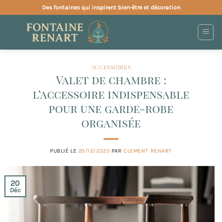
Passer
Des fontaines qui inspirent bien-être et décoration
au
contenu
ACCESSOIRES
Valet de chambre :
l’accessoire indispensable
pour une garde-robe
organisée
PUBLIÉ LE
20/12/2025
PAR
CLEMENT RENART
20
Déc