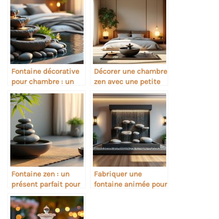
Fontaine décorative
Décorer une chambre
pour chambre : un
zen avec une petite
cadeau apaisant
fontaine
Fontaine zen : un
Fabriquer une
présent parfait pour
fontaine animée pour
les amateurs de
décoration intérieure
méditation