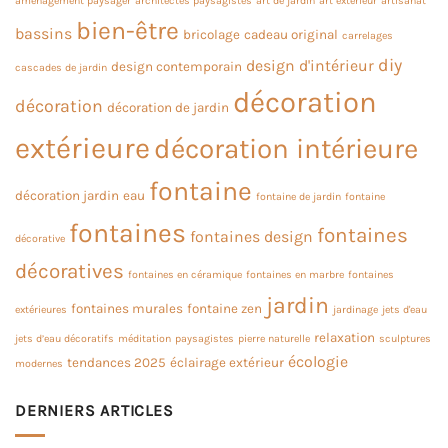
aménagement paysager
architectes paysagistes
art de jardin
art extérieur
artisanat
bien-être
bassins
bricolage
cadeau original
carrelages
diy
design d'intérieur
design contemporain
cascades de jardin
décoration
décoration
décoration de jardin
extérieure
décoration intérieure
fontaine
décoration jardin
eau
fontaine de jardin
fontaine
fontaines
fontaines
fontaines design
décorative
décoratives
fontaines en céramique
fontaines en marbre
fontaines
jardin
fontaines murales
fontaine zen
extérieures
jardinage
jets d'eau
relaxation
jets d’eau décoratifs
méditation
paysagistes
pierre naturelle
sculptures
écologie
tendances 2025
éclairage extérieur
modernes
DERNIERS ARTICLES