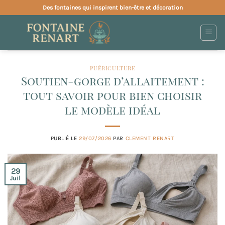
Passer
Des fontaines qui inspirent bien-être et décoration
au
contenu
PUÉRICULTURE
Soutien-gorge d’allaitement :
tout savoir pour bien choisir
le modèle idéal
PUBLIÉ LE
29/07/2026
PAR
CLEMENT RENART
29
Juil