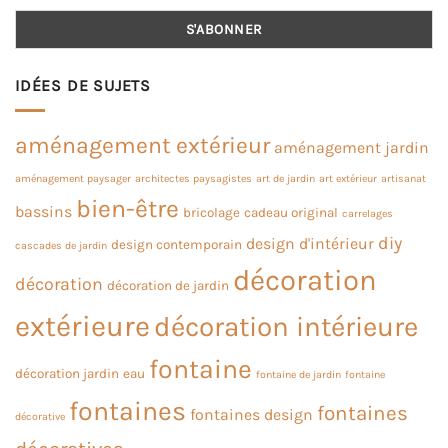
IDÉES DE SUJETS
aménagement extérieur
aménagement jardin
aménagement paysager
architectes paysagistes
art de jardin
art extérieur
artisanat
bien-être
bassins
bricolage
cadeau original
carrelages
diy
design d'intérieur
design contemporain
cascades de jardin
décoration
décoration
décoration de jardin
extérieure
décoration intérieure
fontaine
décoration jardin
eau
fontaine de jardin
fontaine
fontaines
fontaines
fontaines design
décorative