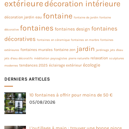
extérieure
décoration intérieure
fontaine
décoration jardin
eau
fontaine de jardin
fontaine
fontaines
fontaines
fontaines design
décorative
décoratives
fontaines en céramique
fontaines en marbre
fontaines
jardin
fontaines murales
fontaine zen
extérieures
jardinage
jets d'eau
relaxation
jets d’eau décoratifs
méditation
paysagistes
pierre naturelle
sculptures
écologie
tendances 2025
éclairage extérieur
modernes
DERNIERS ARTICLES
10 fontaines à offrir pour moins de 50 €
05/08/2026
L’outillage à main : trouver une bonne pince