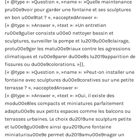
{« @type »: »Question », »name »: »Quelle maintenance
pru00e9voir pour garder une fontaine et ses sculptures
en bon u00e9tat ? », »acceptedAnswer »:
{« @type »: »Answer », »text »: »Un entretien
ru00e9gulier consiste u00e0 nettoyer bassin et
sculptures, surveiller la pompe et lu2019u00e9clairage,
protu00e9ger les matu00e9riaux contre les agressions
climatiques et ru00e9parer du00e8s lu2019apparition de
fissures ou du00e9colorations. »}},
{« @type »: »Question », »name »: »Peut-on installer une
fontaine avec sculptures du00e9coratives sur une petite
terrasse ? », »acceptedAnswer »:
{« @type »: »Answer », »text »: »Oui, il existe des
modu00e8les compacts et miniatures parfaitement
adaptu00e9s aux petits espaces comme les balcons ou
terrasses urbaines. Le choix du2019une sculpture petite
et lu00e9gu00e8re ainsi quu2019une fontaine
miniaturisu00e9e permet du2019amu00e9nager un