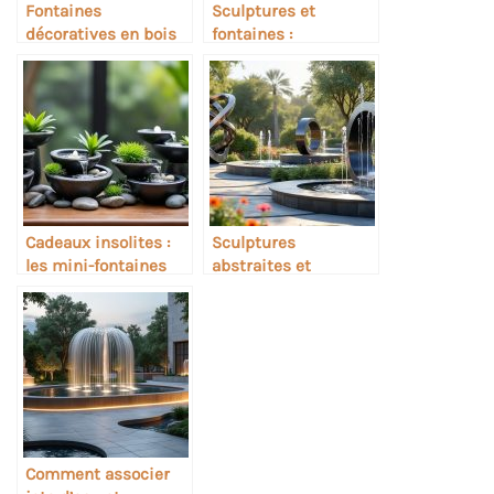
Fontaines
Sculptures et
décoratives en bois
fontaines :
flotté
inspirations design
modernes
Cadeaux insolites :
Sculptures
les mini-fontaines
abstraites et
décoratives
fontaines
contemporaines
Comment associer