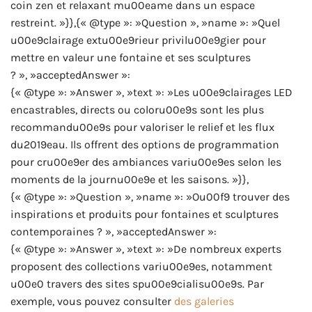
coin zen et relaxant mu00eame dans un espace
restreint. »}},{« @type »: »Question », »name »: »Quel
u00e9clairage extu00e9rieur privilu00e9gier pour
mettre en valeur une fontaine et ses sculptures
? », »acceptedAnswer »:
{« @type »: »Answer », »text »: »Les u00e9clairages LED
encastrables, directs ou coloru00e9s sont les plus
recommandu00e9s pour valoriser le relief et les flux
du2019eau. Ils offrent des options de programmation
pour cru00e9er des ambiances variu00e9es selon les
moments de la journu00e9e et les saisons. »}},
{« @type »: »Question », »name »: »Ou00f9 trouver des
inspirations et produits pour fontaines et sculptures
contemporaines ? », »acceptedAnswer »:
{« @type »: »Answer », »text »: »De nombreux experts
proposent des collections variu00e9es, notamment
u00e0 travers des sites spu00e9cialisu00e9s. Par
exemple, vous pouvez consulter
des galeries