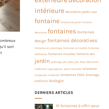
intérieure
décoration jardin
eau
fontaine
fontaine de jardin
fontaine
fontaines
fontaines
décorative
fontaines décoratives
nombreux
design
Qu’il soit
fontaines en céramique
fontaines en marbre
fontaines
t
fontaines murales
fontaine zen
extérieures
jardin
jardinage
jets d'eau
jets d’eau décoratifs
relaxation
méditation
paysagistes
pierre naturelle
tendances 2025
éclairage
sculptures modernes
écologie
extérieur
DERNIERS ARTICLES
10 fontaines à offrir pour