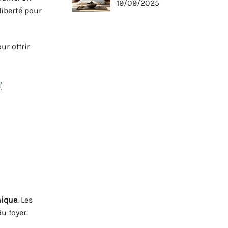
19/09/2025
liberté pour
ur offrir
e
nique
. Les
u foyer.