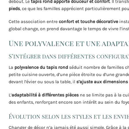
debout. Le
tapis rond apporte douceur et confort
. Il tran
pieds
, ce que les familles apprécient particulièrement pou
Cette association entre
confort et touche décorative
inst
global change, on prend davantage le temps de vivre l’insta
Une polyvalence et une adapta
S’intégrer dans différentes configura
La
polyvalence du tapis rond
séduit nombre de familles che
petite cuisine ouverte, d’une pièce étroite ou d’une grande
devant l’évier ou sous la table, il
s’ajuste aux dimensions
L’
adaptabilité à différentes pièces
ne se limite pas à la cu
des enfants, renforçant encore son intérêt au sein du foye
Évolution selon les styles et les envi
Changer de décor n’a jamais été aussi simple. Grâce à la 