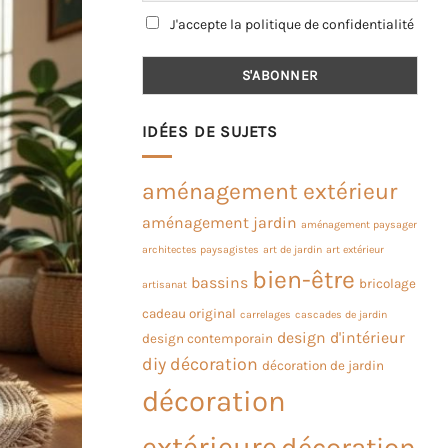
J'accepte la politique de confidentialité
IDÉES DE SUJETS
aménagement extérieur
aménagement jardin
aménagement paysager
architectes paysagistes
art de jardin
art extérieur
bien-être
bassins
bricolage
artisanat
cadeau original
carrelages
cascades de jardin
design d'intérieur
design contemporain
diy
décoration
décoration de jardin
décoration
extérieure
décoration