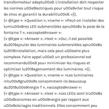
transformateur adaptu00e9. L’installation doit respecter
les normes u00e9lectriques pour u00e9viter tout risque
de choc et garantir la durabilitu00e9. »}},
{« @type »: »Question », »name »: »Peut-on installer des
lumiu00e8res LED submersibles apru00e8s la pose de la
fontaine ? », »acceptedAnswer »:
{« @type »: »Answer », »text »: »Oui, il est possible
du2019ajouter des luminaires submersibles apru00e8s
lu2019installation, mais cela peut u00eatre plus
complexe. Faire appel u00e0 un professionnel est
recommandu00e9 pour minimiser les risques et
optimiser lu2019agencement des luminaires. »}},
{« @type »: »Question », »name »: »Les luminaires
intu00e9gru00e9s consomment-ils beaucoup
du2019u00e9nergie ? », »acceptedAnswer »:
{« @type »: »Answer », »text »: »Les LEDs sont tru00e8s
u00e9conomes en u00e9nergie par rapport aux
u00e9clairages traditionnels. Elles consomment peu