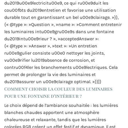
du2019u00e9lectricitu00e9, ce qui ru00e9duit les
cou00fbts du2019entretien et favorise une utilisation
durable tout en garantissant un bel u00e9clairage. »}},
{« @type »: »Question », »name »: »Comment entretenir
les luminaires intu00e9gru00e9s dans une fontaine
du2019intu00e9rieur ? », »acceptedAnswer »:
{« @type »: »Answer », »text »: »Un entretien
ru00e9gulier consiste u00e0 nettoyer les joints,
vu00e9rifier lu2019absence de corrosion, et
contru00f4ler les branchements u00e9lectriques. Cela
permet de prolonger la vie des luminaires et
du2019assurer un u00e9clairage optimal. »}}]}
Comment choisir la couleur des luminaires
pour une fontaine d’intérieur ?
Le choix dépend de l’ambiance souhaitée : les lumières
blanches chaudes apportent une atmosphère
chaleureuse et relaxante, tandis que les lumières
colorées RGB créent un effet festif et dynamique. Il est