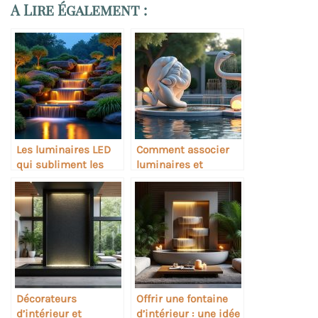
A Lire Également :
Les luminaires LED
Comment associer
qui subliment les
luminaires et
cascades de jardin
sculptures dans une
fontaine
Décorateurs
Offrir une fontaine
d’intérieur et
d’intérieur : une idée