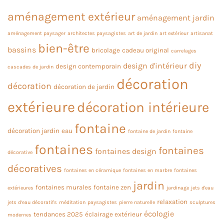
aménagement extérieur
aménagement jardin
aménagement paysager
architectes paysagistes
art de jardin
art extérieur
artisanat
bien-être
bassins
bricolage
cadeau original
carrelages
diy
design d'intérieur
design contemporain
cascades de jardin
décoration
décoration
décoration de jardin
extérieure
décoration intérieure
fontaine
décoration jardin
eau
fontaine de jardin
fontaine
fontaines
fontaines
fontaines design
décorative
décoratives
fontaines en céramique
fontaines en marbre
fontaines
jardin
fontaines murales
fontaine zen
extérieures
jardinage
jets d'eau
relaxation
jets d’eau décoratifs
méditation
paysagistes
pierre naturelle
sculptures
écologie
tendances 2025
éclairage extérieur
modernes