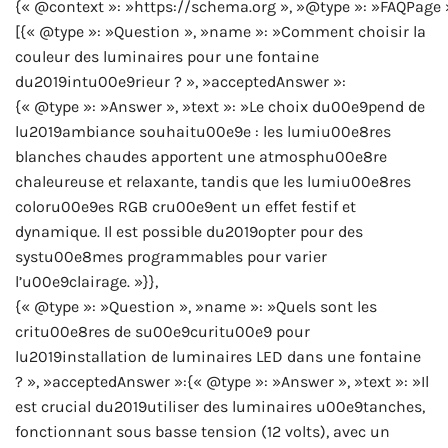
{« @context »: »https://schema.org », »@type »: »FAQPage 
[{« @type »: »Question », »name »: »Comment choisir la
couleur des luminaires pour une fontaine
du2019intu00e9rieur ? », »acceptedAnswer »:
{« @type »: »Answer », »text »: »Le choix du00e9pend de
lu2019ambiance souhaitu00e9e : les lumiu00e8res
blanches chaudes apportent une atmosphu00e8re
chaleureuse et relaxante, tandis que les lumiu00e8res
coloru00e9es RGB cru00e9ent un effet festif et
dynamique. Il est possible du2019opter pour des
systu00e8mes programmables pour varier
l’u00e9clairage. »}},
{« @type »: »Question », »name »: »Quels sont les
critu00e8res de su00e9curitu00e9 pour
lu2019installation de luminaires LED dans une fontaine
? », »acceptedAnswer »:{« @type »: »Answer », »text »: »Il
est crucial du2019utiliser des luminaires u00e9tanches,
fonctionnant sous basse tension (12 volts), avec un