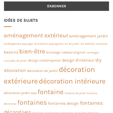
IDÉES DE SUJETS
aménagement extérieur
aménagement jardin
aménagement paysager
architectes paysagistes
art de jardin
art extérieur
artisanat
bien-être
bassins
bricolage
cadeau original
carrelages
diy
design d'intérieur
design contemporain
cascades de jardin
décoration
décoration
décoration de jardin
extérieure
décoration intérieure
fontaine
décoration jardin
eau
fontaine de jardin
fontaine
fontaines
fontaines
fontaines design
décorative
décoratives
fontaines en céramique
fontaines en marbre
fontaines