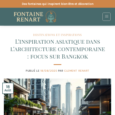
Passer
Des fontaines qui inspirent bien-être et décoration
au
contenu
DESTINATIONS ET INSPIRATIONS
L’inspiration asiatique dans
l’architecture contemporaine
: focus sur Bangkok
PUBLIÉ LE
18/08/2025
PAR
CLEMENT RENART
18
Août