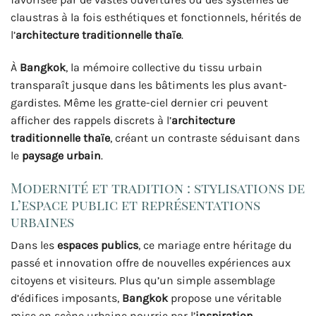
claustras à la fois esthétiques et fonctionnels, hérités de
l’
architecture traditionnelle thaïe
.
À
Bangkok
, la mémoire collective du tissu urbain
transparaît jusque dans les bâtiments les plus avant-
gardistes. Même les gratte-ciel dernier cri peuvent
afficher des rappels discrets à l’
architecture
traditionnelle thaïe
, créant un contraste séduisant dans
le
paysage urbain
.
Modernité et tradition : stylisations de
l’espace public et représentations
urbaines
Dans les
espaces publics
, ce mariage entre héritage du
passé et innovation offre de nouvelles expériences aux
citoyens et visiteurs. Plus qu’un simple assemblage
d’édifices imposants,
Bangkok
propose une véritable
mise en scène urbaine nourrie par l’
inspiration