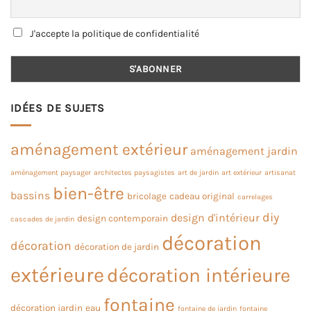
J'accepte la politique de confidentialité
IDÉES DE SUJETS
aménagement extérieur
aménagement jardin
aménagement paysager
architectes paysagistes
art de jardin
art extérieur
artisanat
bien-être
bassins
bricolage
cadeau original
carrelages
diy
design d'intérieur
design contemporain
cascades de jardin
décoration
décoration
décoration de jardin
extérieure
décoration intérieure
fontaine
décoration jardin
eau
fontaine de jardin
fontaine