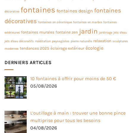
fontaines
fontaines
fontaines design
décorative
décoratives
fontaines en céramique
fontaines en marbre
fontaines
jardin
fontaines murales
fontaine zen
extérieures
jardinage
jets d'eau
relaxation
jets d’eau décoratifs
méditation
paysagistes
pierre naturelle
sculptures
écologie
tendances 2025
éclairage extérieur
modernes
DERNIERS ARTICLES
10 fontaines à offrir pour moins de 50 €
05/08/2026
L’outillage à main : trouver une bonne pince
multiprise pour tous les besoins
04/08/2026