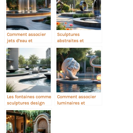
Comment associer
Sculptures
jets d’eau et
abstraites et
sculptures de jardin
fontaines
contemporaines
Les fontaines comme
Comment associer
sculptures design
luminaires et
modernes
sculptures dans une
fontaine