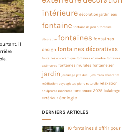
intérieure
décoration jardin
eau
fontaine
fontaine de jardin
fontaine
fontaines
fontaines
décorative
urtant, il
fontaines décoratives
design
rrière
le.
fontaines en céramique
fontaines en marbre
fontaines
fontaines murales
fontaine zen
.
extérieures
jardin
jardinage
jets d'eau
jets d’eau décoratifs
relaxation
méditation
paysagistes
pierre naturelle
tendances 2025
éclairage
sculptures modernes
écologie
extérieur
DERNIERS ARTICLES
10 fontaines à offrir pour