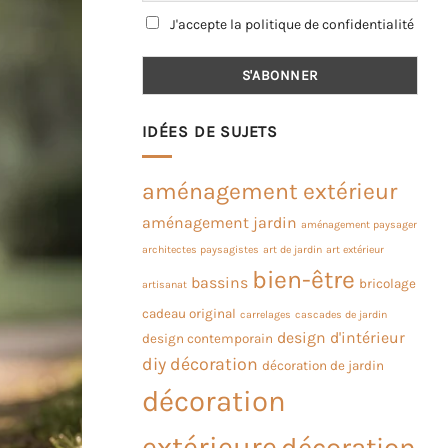
J'accepte la politique de confidentialité
IDÉES DE SUJETS
aménagement extérieur
aménagement jardin
aménagement paysager
architectes paysagistes
art de jardin
art extérieur
bien-être
bassins
bricolage
artisanat
cadeau original
carrelages
cascades de jardin
design d'intérieur
design contemporain
diy
décoration
décoration de jardin
décoration
extérieure
décoration