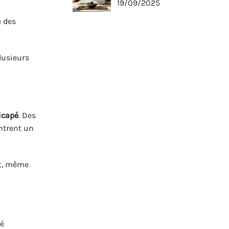
19/09/2025
e des
lusieurs
icapé
. Des
ntrent un
nt, même
té