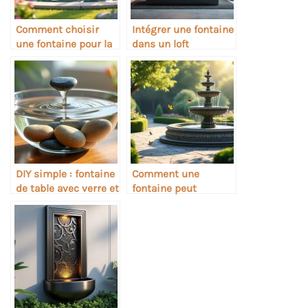
Comment choisir
Intégrer une fontaine
une fontaine pour la
dans un loft
relaxation sonore
industriel
DIY simple : fontaine
Comment une
de table avec verre et
fontaine peut
pierres
devenir un point
focal déco