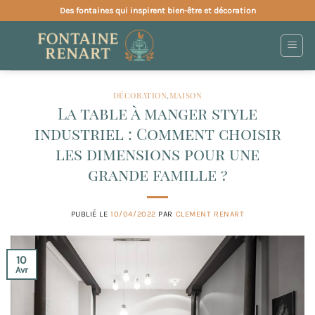
Passer
Des fontaines qui inspirent bien-être et décoration
au
contenu
DÉCORATION
,
MAISON
La table à manger style
industriel : Comment choisir
les dimensions pour une
grande famille ?
PUBLIÉ LE
10/04/2022
PAR
CLEMENT RENART
10
Avr