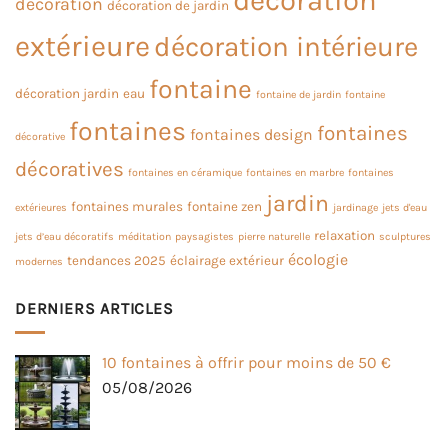
décoration
décoration de jardin
extérieure
décoration intérieure
fontaine
décoration jardin
eau
fontaine de jardin
fontaine
fontaines
fontaines
fontaines design
décorative
décoratives
fontaines en céramique
fontaines en marbre
fontaines
jardin
fontaines murales
fontaine zen
extérieures
jardinage
jets d'eau
relaxation
jets d’eau décoratifs
méditation
paysagistes
pierre naturelle
sculptures
écologie
tendances 2025
éclairage extérieur
modernes
DERNIERS ARTICLES
10 fontaines à offrir pour moins de 50 €
05/08/2026