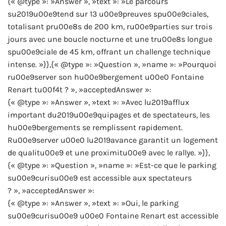
{« @type »: »Answer », »text »: »Le parcours
su2019u00e9tend sur 13 u00e9preuves spu00e9ciales,
totalisant pru00e8s de 200 km, ru00e9parties sur trois
jours avec une boucle nocturne et une tru00e8s longue
spu00e9ciale de 45 km, offrant un challenge technique
intense. »}},{« @type »: »Question », »name »: »Pourquoi
ru00e9server son hu00e9bergement u00e0 Fontaine
Renart tu00f4t ? », »acceptedAnswer »:
{« @type »: »Answer », »text »: »Avec lu2019afflux
important du2019u00e9quipages et de spectateurs, les
hu00e9bergements se remplissent rapidement.
Ru00e9server u00e0 lu2019avance garantit un logement
de qualitu00e9 et une proximitu00e9 avec le rallye. »}},
{« @type »: »Question », »name »: »Est-ce que le parking
su00e9curisu00e9 est accessible aux spectateurs
? », »acceptedAnswer »:
{« @type »: »Answer », »text »: »Oui, le parking
su00e9curisu00e9 u00e0 Fontaine Renart est accessible