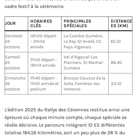
cadre festif à la cérémonie.
HORAIRES
PRINCIPALES
DISTANCE
JOUR
CLÉS
SPÉCIALES
ES (KM)
Vendredi
12h30 départ
La Cadière-Suméne,
24
– 21h54
Le Rey-St André, CC
65.10
octobre
arrivée
Pays Viganais
Samedi
Val d’Aigoual-Les
7h50 départ –
25
Plantiers, St Martial-
86.40
18h14 arrivée
octobre
Suméne
Dimanche
7h40 départ –
Brissac-Causse de la
26
11h51 arrivée et
Selle, Ferrières-les-
33.10
octobre
podium
Verreries
L’édition 2025 du Rallye des Cévennes restitue ainsi une
épreuve où chaque minute compte, chaque spéciale se
révèle décisive. Le parcours intégrant 10 ES différentes
totalise 184,56 kilomètres, soit un peu plus de 28 % du