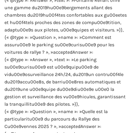
{« @type »: »Answer », »text »: »Fontaine Renart offre
une gamme du2019hu00e9bergements allant des
chambres du2019hu00f4tes confortables aux gu00eetes
et hu00f4tels proches des zones de compu00e9tition,
adaptu00e9s aux pilotes, u00e9quipes et visiteurs. »}},
{« @type »: »Question », »name »: »Comment est
assuru00e9 le parking su00e9curisu00e9 pour les
voitures de rallye ? », »acceptedAnswer »:
{« @type »: »Answer », »text »: »Le parking
su00e9curisu00e9 est u00e9quipu00e9 de
vidu00e9osurveillance 24h/24, du2019un contru00f4le
du2019accu00e8s, de barriu00e8res automatiques et
du2019une u00e9quipe du00e9diu00e9e u00e0 la
gestion et surveillance des vu00e9hicules, garantissant
la tranquillitu00e9 des pilotes. »}},
{« @type »: »Question », »name »: »Quelle est la
particularitu00e9 du parcours du Rallye des
Cu00e9vennes 2025 ? », »acceptedAnswer »: