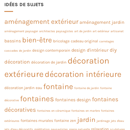
IDÉES DE SUJETS
aménagement extérieur
aménagement jardin
aménagement paysager
architectes paysagistes
art de jardin
art extérieur
artisanat
bien-être
bassins
bricolage
cadeau original
carrelages
diy
design d'intérieur
design contemporain
cascades de jardin
décoration
décoration
décoration de jardin
extérieure
décoration intérieure
fontaine
décoration jardin
eau
fontaine de jardin
fontaine
fontaines
fontaines
fontaines design
décorative
décoratives
fontaines en céramique
fontaines en marbre
fontaines
jardin
fontaines murales
fontaine zen
extérieures
jardinage
jets d'eau
relaxation
jets d’eau décoratifs
méditation
paysagistes
pierre naturelle
sculptures