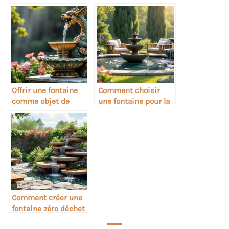
d’harmonie et de vie
modernes
Offrir une fontaine
Comment choisir
comme objet de
une fontaine pour la
collection
relaxation sonore
Comment créer une
fontaine zéro déchet