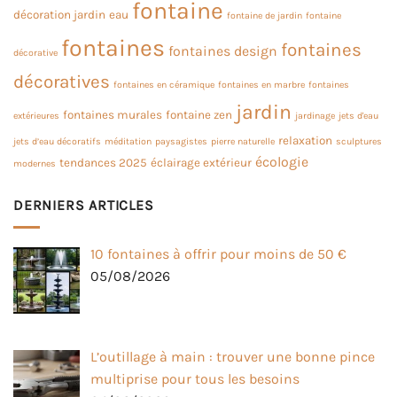
fontaine
décoration jardin
eau
fontaine de jardin
fontaine
fontaines
fontaines
fontaines design
décorative
décoratives
fontaines en céramique
fontaines en marbre
fontaines
jardin
fontaines murales
fontaine zen
extérieures
jardinage
jets d'eau
relaxation
jets d’eau décoratifs
méditation
paysagistes
pierre naturelle
sculptures
écologie
tendances 2025
éclairage extérieur
modernes
DERNIERS ARTICLES
10 fontaines à offrir pour moins de 50 €
05/08/2026
L’outillage à main : trouver une bonne pince
multiprise pour tous les besoins