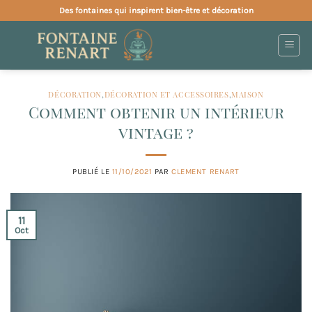
Passer
Des fontaines qui inspirent bien-être et décoration
au
contenu
DÉCORATION
,
DÉCORATION ET ACCESSOIRES
,
MAISON
Comment obtenir un intérieur
vintage ?
PUBLIÉ LE
11/10/2021
PAR
CLEMENT RENART
11
Oct