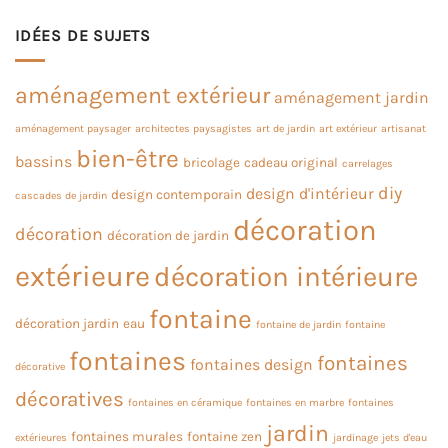
IDÉES DE SUJETS
aménagement extérieur
aménagement jardin
aménagement paysager
architectes paysagistes
art de jardin
art extérieur
artisanat
bien-être
bassins
bricolage
cadeau original
carrelages
diy
design d'intérieur
design contemporain
cascades de jardin
décoration
décoration
décoration de jardin
extérieure
décoration intérieure
fontaine
décoration jardin
eau
fontaine de jardin
fontaine
fontaines
fontaines
fontaines design
décorative
décoratives
fontaines en céramique
fontaines en marbre
fontaines
jardin
fontaines murales
fontaine zen
extérieures
jardinage
jets d'eau