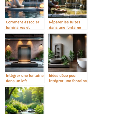
Comment associer
Réparer les fuites
luminaires et
dans une fontaine
sculptures dans une
artisanale
fontaine
Intégrer une fontaine
Idées déco pour
dans un loft
intégrer une fontaine
industriel
dans une salle de
bain