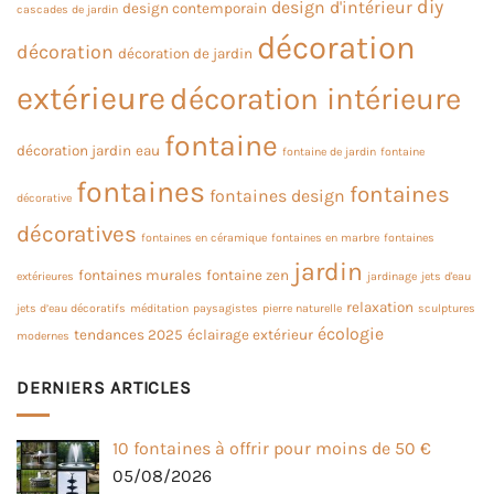
diy
design d'intérieur
design contemporain
cascades de jardin
décoration
décoration
décoration de jardin
extérieure
décoration intérieure
fontaine
décoration jardin
eau
fontaine de jardin
fontaine
fontaines
fontaines
fontaines design
décorative
décoratives
fontaines en céramique
fontaines en marbre
fontaines
jardin
fontaines murales
fontaine zen
extérieures
jardinage
jets d'eau
relaxation
jets d’eau décoratifs
méditation
paysagistes
pierre naturelle
sculptures
écologie
tendances 2025
éclairage extérieur
modernes
DERNIERS ARTICLES
10 fontaines à offrir pour moins de 50 €
05/08/2026