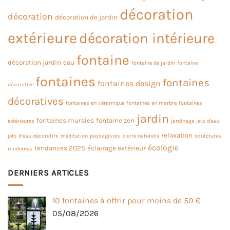
décoration
décoration
décoration de jardin
extérieure
décoration intérieure
fontaine
décoration jardin
eau
fontaine de jardin
fontaine
fontaines
fontaines
fontaines design
décorative
décoratives
fontaines en céramique
fontaines en marbre
fontaines
jardin
fontaines murales
fontaine zen
extérieures
jardinage
jets d'eau
relaxation
jets d’eau décoratifs
méditation
paysagistes
pierre naturelle
sculptures
écologie
tendances 2025
éclairage extérieur
modernes
DERNIERS ARTICLES
10 fontaines à offrir pour moins de 50 €
05/08/2026