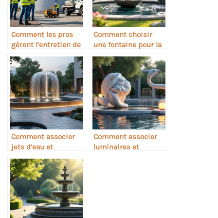
Comment les pros
Comment choisir
gèrent l’entretien de
une fontaine pour la
grands réservoirs
relaxation sonore
Comment associer
Comment associer
jets d’eau et
luminaires et
sculptures de jardin
sculptures dans une
fontaine