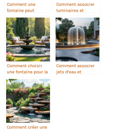
Comment une
Comment associer
fontaine peut
luminaires et
devenir un point
sculptures dans une
focal déco
fontaine
Comment choisir
Comment associer
une fontaine pour la
jets d’eau et
relaxation sonore
sculptures de jardin
Comment créer une