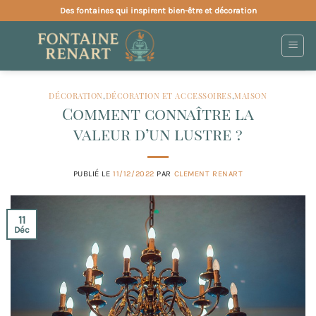
Passer
Des fontaines qui inspirent bien-être et décoration
au
contenu
DÉCORATION
,
DÉCORATION ET ACCESSOIRES
,
MAISON
Comment connaître la
valeur d’un lustre ?
PUBLIÉ LE
11/12/2022
PAR
CLEMENT RENART
11
Déc