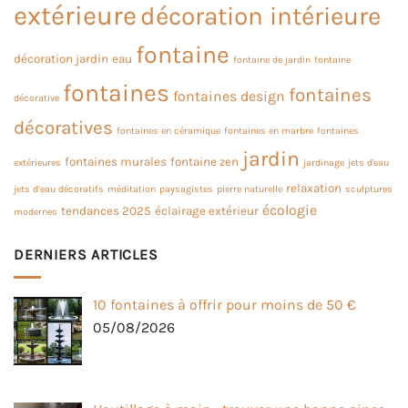
extérieure
décoration intérieure
fontaine
décoration jardin
eau
fontaine de jardin
fontaine
fontaines
fontaines
fontaines design
décorative
décoratives
fontaines en céramique
fontaines en marbre
fontaines
jardin
fontaines murales
fontaine zen
extérieures
jardinage
jets d'eau
relaxation
jets d’eau décoratifs
méditation
paysagistes
pierre naturelle
sculptures
écologie
tendances 2025
éclairage extérieur
modernes
DERNIERS ARTICLES
10 fontaines à offrir pour moins de 50 €
05/08/2026