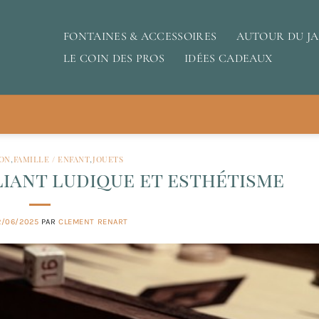
FONTAINES & ACCESSOIRES
AUTOUR DU J
LE COIN DES PROS
IDÉES CADEAUX
ON
,
FAMILLE / ENFANT
,
JOUETS
lliant ludique et esthétisme
2/06/2025
PAR
CLEMENT RENART