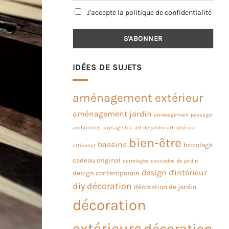
J'accepte la politique de confidentialité
IDÉES DE SUJETS
aménagement extérieur
aménagement jardin
aménagement paysager
architectes paysagistes
art de jardin
art extérieur
bien-être
bassins
bricolage
artisanat
cadeau original
carrelages
cascades de jardin
design d'intérieur
design contemporain
diy
décoration
décoration de jardin
décoration
extérieure
décoration