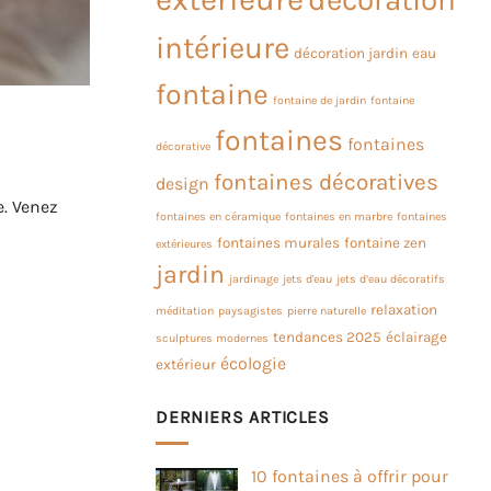
intérieure
décoration jardin
eau
fontaine
fontaine de jardin
fontaine
fontaines
fontaines
décorative
fontaines décoratives
design
e. Venez
fontaines en céramique
fontaines en marbre
fontaines
fontaines murales
fontaine zen
extérieures
jardin
jardinage
jets d'eau
jets d’eau décoratifs
relaxation
méditation
paysagistes
pierre naturelle
tendances 2025
éclairage
sculptures modernes
écologie
extérieur
DERNIERS ARTICLES
10 fontaines à offrir pour