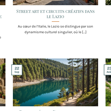
Street art et circuits créatifs dans
e
le Lazio
Au cœur de l’Italie, le Lazio se distingue par son
dynamisme culturel singulier, où le [...]
e
22
2
Sep
Aoû