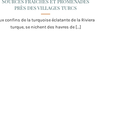
Sources fraîches et promenades
près des villages turcs
ux confins de la turquoise éclatante de la Riviera
turque, se nichent des havres de [...]