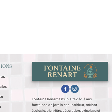
ions
ous
ales
té
Fontaine Renart est un site dédié aux
fontaines de jardin et d’intérieur, mêlant
e
écologie, bien-être, décoration, bricolage et