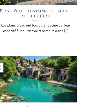
Plans d’eau – fontaines et balades
au fil de l’eau
Les plans d’eau ont toujours fasciné par leur
capacité à insuffler vie et sérénité dans [...]
3
t