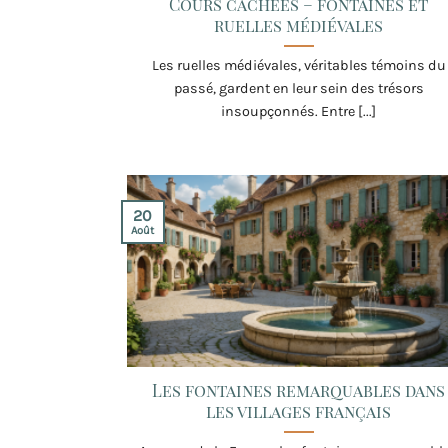
Cours cachées – fontaines et
ruelles médiévales
Les ruelles médiévales, véritables témoins du
passé, gardent en leur sein des trésors
insoupçonnés. Entre [...]
20
Août
Les fontaines remarquables dans
les villages français