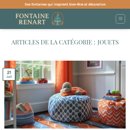
Passer
Des fontaines qui inspirent bien-être et décoration
au
contenu
JOUETS
21
Juil