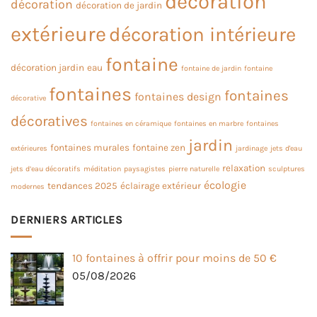
décoration
décoration
décoration de jardin
extérieure
décoration intérieure
fontaine
décoration jardin
eau
fontaine de jardin
fontaine
fontaines
fontaines
fontaines design
décorative
décoratives
fontaines en céramique
fontaines en marbre
fontaines
jardin
fontaines murales
fontaine zen
extérieures
jardinage
jets d'eau
relaxation
jets d’eau décoratifs
méditation
paysagistes
pierre naturelle
sculptures
écologie
tendances 2025
éclairage extérieur
modernes
DERNIERS ARTICLES
10 fontaines à offrir pour moins de 50 €
05/08/2026