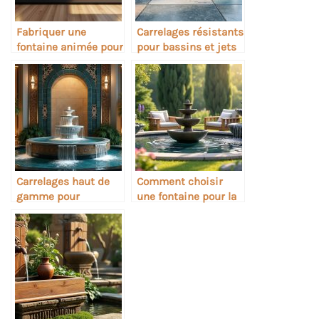
Fabriquer une
Carrelages résistants
fontaine animée pour
pour bassins et jets
décoration intérieure
extérieurs
Carrelages haut de
Comment choisir
gamme pour
une fontaine pour la
fontaines intérieures
relaxation sonore