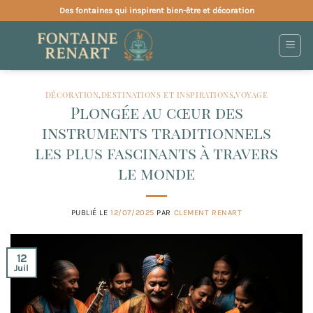
Passer
Des fontaines qui inspirent bien-être et décoration
au
contenu
DÉCORATION
,
DESTINATIONS ET INSPIRATIONS
,
VOYAGE
Plongée au cœur des
instruments traditionnels
les plus fascinants à travers
le monde
PUBLIÉ LE
12/07/2025
PAR
CLEMENT RENART
12
Juil