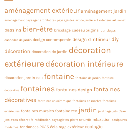
aménagement extérieur
aménagement jardin
aménagement paysager
architectes paysagistes
art de jardin
art extérieur
artisanat
bien-être
bassins
bricolage
cadeau original
carrelages
diy
design d'intérieur
design contemporain
cascades de jardin
décoration
décoration
décoration de jardin
extérieure
décoration intérieure
fontaine
décoration jardin
eau
fontaine de jardin
fontaine
fontaines
fontaines
fontaines design
décorative
décoratives
fontaines en céramique
fontaines en marbre
fontaines
jardin
fontaines murales
fontaine zen
extérieures
jardinage
jets d'eau
relaxation
jets d’eau décoratifs
méditation
paysagistes
pierre naturelle
sculptures
écologie
tendances 2025
éclairage extérieur
modernes