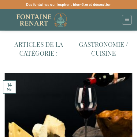
Passer
Des fontaines qui inspirent bien-être et décoration
au
contenu
GASTRONOMIE /
CUISINE
14
Mai