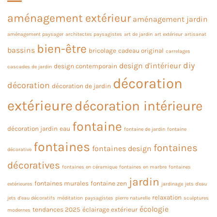
aménagement extérieur
aménagement jardin
aménagement paysager
architectes paysagistes
art de jardin
art extérieur
artisanat
bien-être
bassins
bricolage
cadeau original
carrelages
diy
design d'intérieur
design contemporain
cascades de jardin
décoration
décoration
décoration de jardin
extérieure
décoration intérieure
fontaine
décoration jardin
eau
fontaine de jardin
fontaine
fontaines
fontaines
fontaines design
décorative
décoratives
fontaines en céramique
fontaines en marbre
fontaines
jardin
fontaines murales
fontaine zen
extérieures
jardinage
jets d'eau
relaxation
jets d’eau décoratifs
méditation
paysagistes
pierre naturelle
sculptures
écologie
tendances 2025
éclairage extérieur
modernes