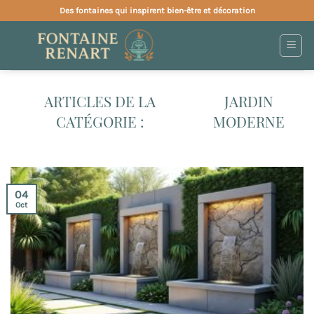
Passer
Des fontaines qui inspirent bien-être et décoration
au
contenu
JARDIN
MODERNE
04
Oct