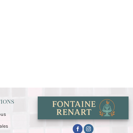
ions
ous
ales