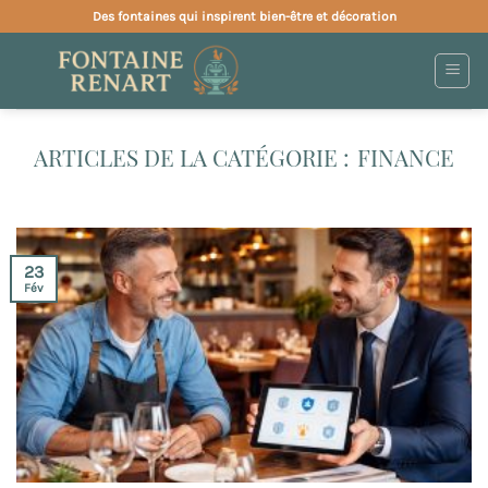
Passer
Des fontaines qui inspirent bien-être et décoration
au
contenu
FINANCE
23
Fév